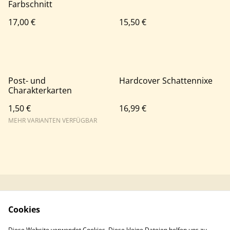
Farbschnitt
17,00 €
15,50 €
Post- und
Hardcover Schattennixe
Charakterkarten
1,50 €
16,99 €
MEHR VARIANTEN VERFÜGBAR
Kontaktieren Sie uns
Rechtliche
Cookies
Bestimmungen
Datenschutzbestimm
Cookie-Richtlinie
Diese Website verwendet Cookies. Diese kleine Dateien helfen uns zu